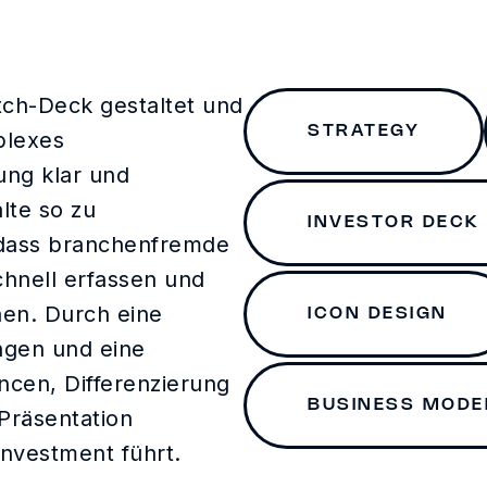
tch-Deck gestaltet und
STRATEGY
plexes
ung klar und
lte so zu
INVESTOR DECK
, dass branchenfremde
chnell erfassen und
nen. Durch eine
ICON DESIGN
ungen und eine
cen, Differenzierung
BUSINESS MODEL
 Präsentation
Investment führt.